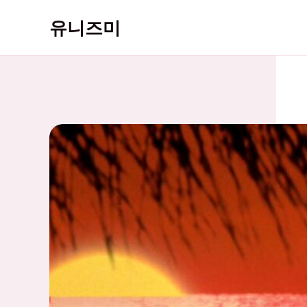
콘
유니즈미
텐
츠
로
건
너
뛰
기