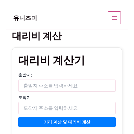
콘
텐
유니즈미
Main
츠
로
대리비 계산
Menu
건
너
뛰
대리비 계산기
기
출발지:
도착지:
거리 계산 및 대리비 계산